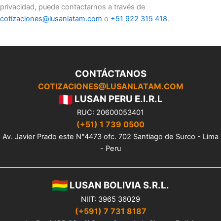
privacidad, puede contactarnos a través de
cotizaciones@lusanlatam.com
o
+51 922 315 418
.
CONTÁCTANOS
COTIZACIONES@LUSANLATAM.COM
L
U
SAN PERU E.I.R.L
RUC: 20600053401
(+51) 1 739 0500
Av. Javier Prado este N°4473 ofc. 702 Santiago de Surco - Lima
- Peru
LUSAN BOLIVIA S.R.L.
NIIT: 3965 36029
(+591) 7 731 8187